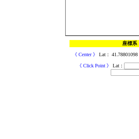
座標系
《
Center
》
Lat
：
41.78801098
《
Click Point
》
Lat
：